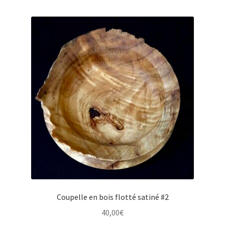
Coupelle en bois flotté satiné #2
40,00
€