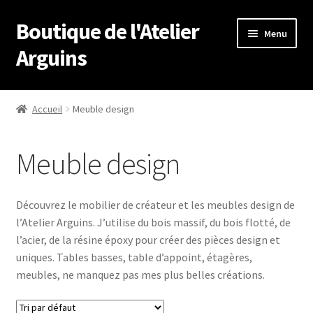
Boutique de l'Atelier
Aller
Aller
Menu
à
au
Arguins
la
contenu
navigation
Accueil
Accueil
Meuble design
À propos de
Meuble design
Boutique
Conditions Générales de Vente
Découvrez le mobilier de créateur et les meubles design de
l’Atelier Arguins. J’utilise du bois massif, du bois flotté, de
Contact
l’acier, de la résine époxy pour créer des pièces design et
uniques. Tables basses, table d’appoint, étagères,
Mentions légales
meubles, ne manquez pas mes plus belles créations.
Mon compte