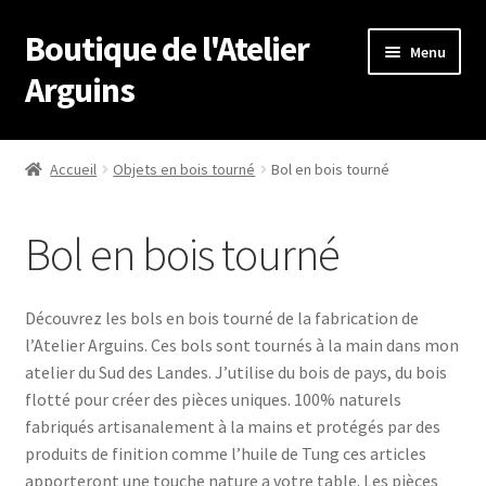
Boutique de l'Atelier
Aller
Aller
Menu
à
au
Arguins
la
contenu
navigation
Accueil
Accueil
Objets en bois tourné
Bol en bois tourné
À propos de
Bol en bois tourné
Boutique
Conditions Générales de Vente
Découvrez les bols en bois tourné de la fabrication de
l’Atelier Arguins. Ces bols sont tournés à la main dans mon
Contact
atelier du Sud des Landes. J’utilise du bois de pays, du bois
flotté pour créer des pièces uniques. 100% naturels
Mentions légales
fabriqués artisanalement à la mains et protégés par des
produits de finition comme l’huile de Tung ces articles
apporteront une touche nature a votre table. Les pièces
Mon compte