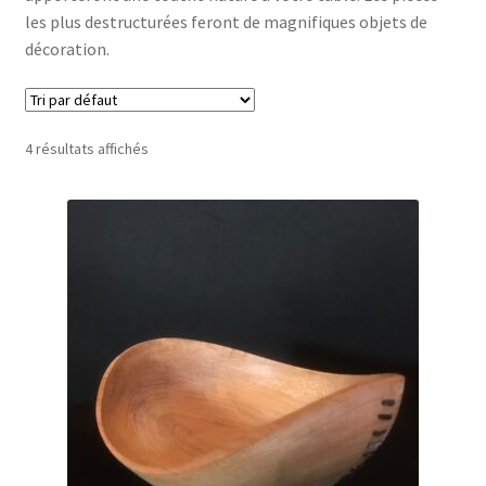
les plus destructurées feront de magnifiques objets de
décoration.
Panier
Politique de confidentialité
4 résultats affichés
Politique en matière de remboursements et de retours
Validation de la commande