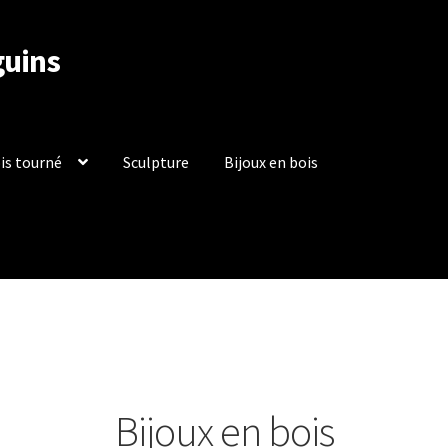
guins
is tourné
Sculpture
Bijoux en bois
rales de Vente
Contact
Mentions légales
Mon compte
Panier
ière de remboursements et de retours
Validation de la commande
Bijoux en bois