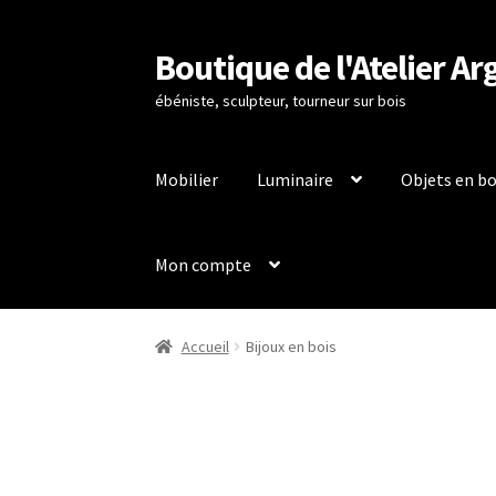
Boutique de l'Atelier Ar
Aller
Aller
à
au
ébéniste, sculpteur, tourneur sur bois
la
contenu
navigation
Mobilier
Luminaire
Objets en bo
Mon compte
Accueil
À propos de
Boutique
Conditions Géné
Accueil
Bijoux en bois
Politique de confidentialité
Politique en mat