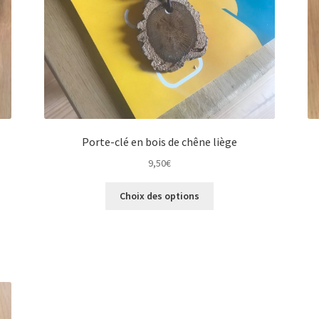
Porte-clé en bois de chêne liège
9,50
€
Ce
Choix des options
produit
a
plusieurs
variations.
Les
options
peuvent
être