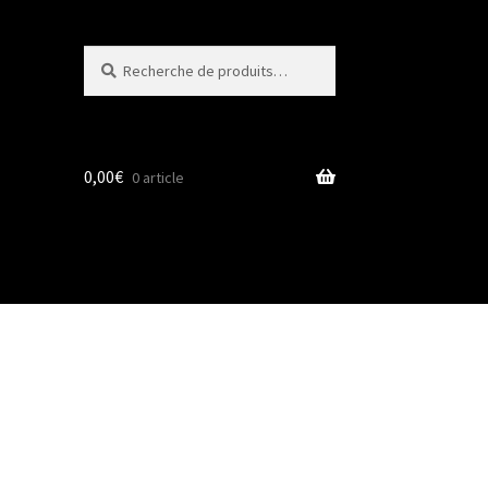
Recherche
Recherche
pour :
0,00
€
0 article