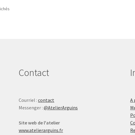
fichés
Contact
I
Courriel :
contact
A 
Messenger :
@AtelierArguins
Me
Po
Site web de l'atelier
Co
www.atelierarguins.fr
Re