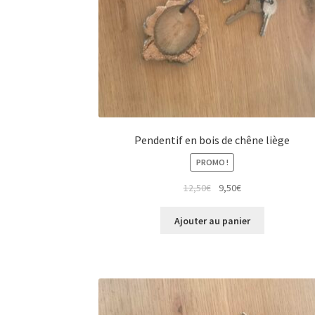
Pendentif en bois de chêne liège
PROMO !
Le
Le
12,50
€
9,50
€
prix
prix
initial
actuel
Ajouter au panier
était :
est :
12,50€.
9,50€.