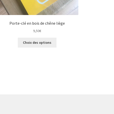
Porte-clé en bois de chêne liège
9,50
€
Ce
Choix des options
produit
a
plusieurs
variations.
Les
options
peuvent
être
choisies
sur
la
page
du