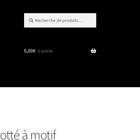
Recherche
Recherche
pour :
0,00
€
0 article
lotté à motif