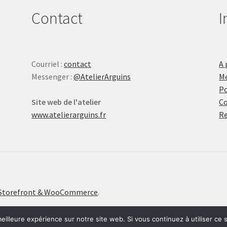
Contact
I
Courriel :
contact
A 
Messenger :
@AtelierArguins
Me
Po
Site web de l'atelier
Co
www.atelierarguins.fr
Re
c Storefront & WooCommerce
.
eilleure expérience sur notre site web. Si vous continuez à utiliser ce