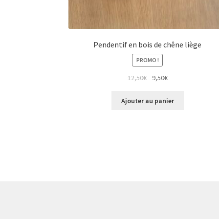
Pendentif en bois de chêne liège
PROMO !
Le
Le
12,50
€
9,50
€
prix
prix
initial
actuel
Ajouter au panier
était :
est :
12,50€.
9,50€.