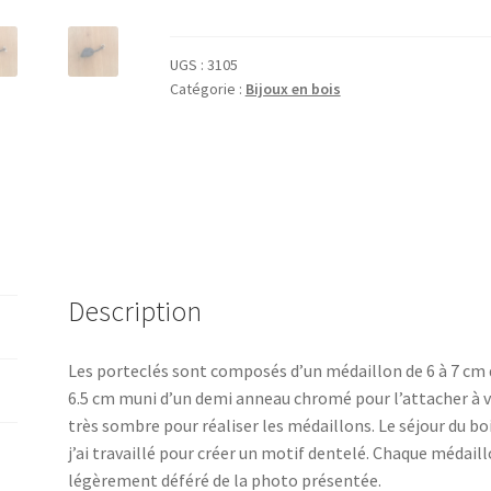
Porte-
clé
en
UGS :
3105
Catégorie :
Bijoux en bois
bois
flotté
à
motif
dentelé
Description
Les porteclés sont composés d’un médaillon de 6 à 7 cm d
6.5 cm muni d’un demi anneau chromé pour l’attacher à v os
très sombre pour réaliser les médaillons. Le séjour du bo
j’ai travaillé pour créer un motif dentelé. Chaque médaill
légèrement déféré de la photo présentée.