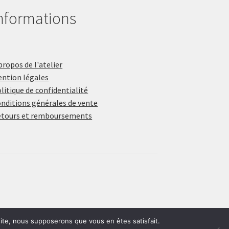
produit
nformations
propos de l'atelier
ntion légales
litique de confidentialité
nditions générales de vente
tours et remboursements
 site, nous supposerons que vous en êtes satisfait.