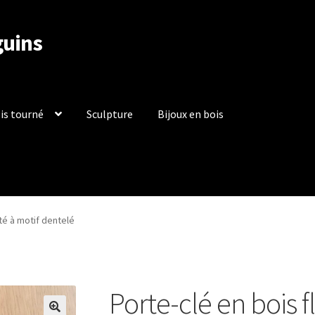
guins
is tourné
Sculpture
Bijoux en bois
rales de Vente
Contact
Mentions légales
Mon compte
Panier
tté à motif dentelé
ière de remboursements et de retours
Validation de la commande
Porte-clé en bois f