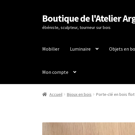
Boutique de l'Atelier Ar
Aller
Aller
à
au
ébéniste, sculpteur, tourneur sur bois
la
contenu
navigation
Mobilier
Luminaire
Objets en bo
Mon compte
Accueil
À propos de
Boutique
Conditions Géné
Accueil
Bijoux en bois
Porte-clé en bois flo
Politique de confidentialité
Politique en mat