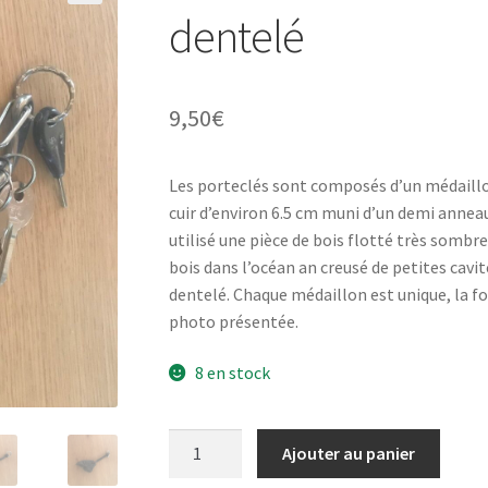
dentelé
9,50
€
Les porteclés sont composés d’un médaillo
cuir d’environ 6.5 cm muni d’un demi anneau 
utilisé une pièce de bois flotté très sombre
bois dans l’océan an creusé de petites cavité
dentelé. Chaque médaillon est unique, la f
photo présentée.
8 en stock
quantité
Ajouter au panier
de