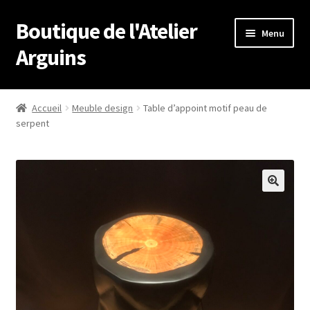
Boutique de l'Atelier
Aller
Aller
Menu
à
au
Arguins
la
contenu
navigation
Accueil
Accueil
Meuble design
Table d’appoint motif peau de
serpent
À propos de
Boutique
Conditions Générales de Vente
Contact
Mentions légales
Mon compte